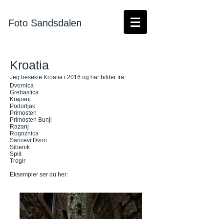
Foto Sandsdalen
Kroatia
Jeg besøkte Kroatia i 2016 og har bilder fra:
Dvornica
Grebastica
Krapanj
Podorljak
Primosten
Primosten Bunji
Razanj
Rogoznica
Saricevi Dvori
Sibenik
Split
Trogir
Eksempler ser du her: